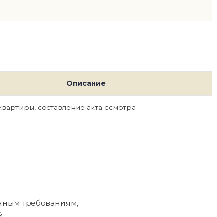
Описание
вартиры, составление акта осмотра
енным требованиям;
й;