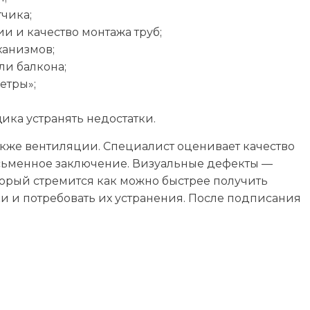
тчика;
и и качество монтажа труб;
ханизмов;
ли балкона;
етры»;
ка устранять недостатки.
также вентиляции. Специалист оценивает качество
исьменное заключение. Визуальные дефекты —
орый стремится как можно быстрее получить
и и потребовать их устранения. После подписания