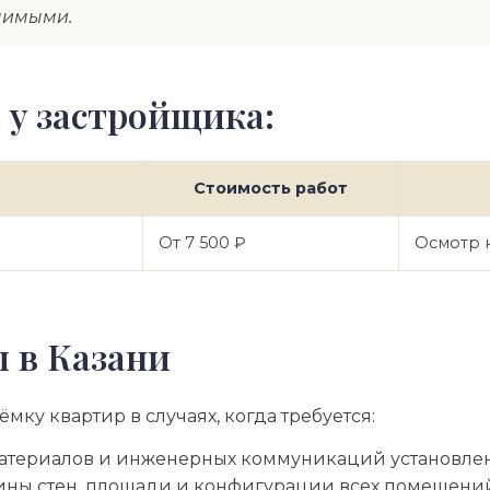
чимыми.
 у застройщика:
Стоимость работ
От 7 500 ₽
Осмотр к
 в Казани
у квартир в случаях, когда требуется:
, материалов и инженерных коммуникаций установл
ины стен, площади и конфигурации всех помещени