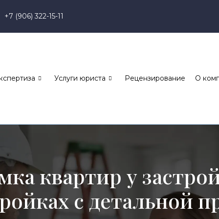
+7 (906) 322-15-11
кспертиза
Услуги юриста
Рецензирование
О ком
мка квартир у застро
тройках
с детальной п