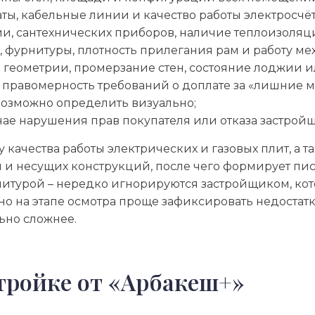
аты, кабельные линии и качество работы электросчё
и, сантехнических приборов, наличие теплоизоляци
, фурнитуры, плотность прилегания рам и работу ме
 геометрии, промерзание стен, состояние лоджии и
правомерность требований о доплате за «лишние м
возможно определить визуально;
е нарушения прав покупателя или отказа застройщи
качества работы электрических и газовых плит, а 
ий и несущих конструкций, после чего формирует п
итурой – нередко игнорируются застройщиком, кот
 на этапе осмотра проще зафиксировать недостатк
ьно сложнее.
тройке от «Арбакеш+»