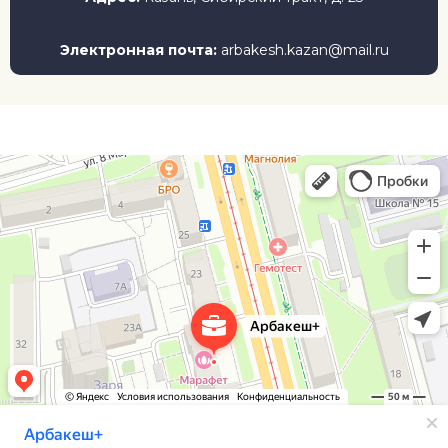
Электронная почта:
arbakesh.kazan@mail.ru