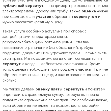
если вы участвуете в судебном деле, где устанавливается
публичный сервитут
, — например, прокладывают линию
электропередачи, дорогу или трубу. Также
оценка
нужна
при сделках, если
участок
обременен
сервитутом
и
нужно рассчитать реальную цену.
Такая услуга особенно актуальна при спорах с
застройщиками, операторами связи,
ресурсоснабжающими организациями. Если вам
навязывают ограничение без объяснений, требуют
подписать документы или угрожают судом — важно знать
свои права. Мы подскажем, когда стоит соглашаться на
сервитут
, а когда — добиваться компенсации. Кроме
того,
оценка
необходима при продаже
участка
. Наличие
обременения снижает цену, и важно заранее понимать, на
сколько.
Мы также делаем
оценку платы сервитута
и помогаем
определить справедливую сумму, которую вы вправе
получить за ограничение своих прав. Это особенно важно,
если обременение влияет на возможность постройки
дома, использования
участка
по назначению или снижает