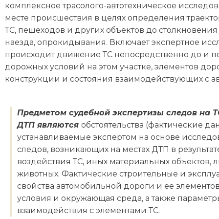
комплексное трасолого-автотехническое исследова
месте происшествия в целях определения траект
ТС, пешеходов и других объектов до столкновения 
наезда, опрокидывания. Включает экспертное исс
происходит движение ТС непосредственно до и по
дорожных условий на этом участке, элементов до
конструкции и состояния взаимодействующих с а
Предметом судебной экспертизы следов на Т
ДТП являются
обстоятельства (фактические да
устанавливаемые экспертом на основе исследо
следов, возникающих на местах ДТП в результат
воздействия ТС, иных материальных объектов, 
животных. Фактические строительные и экспл
свойства автомобильной дороги и ее элементо
условия и окружающая среда, а также параметр
взаимодействия с элементами ТС.