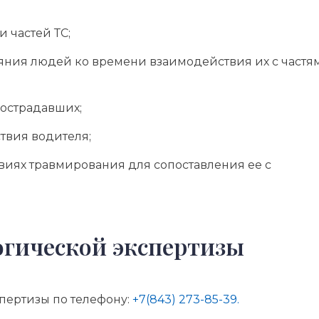
 частей ТС;
яния людей ко времени взаимодействия их с частя
острадавших;
твия водителя;
иях травмирования для сопоставления ее с
огической экспертизы
пертизы по телефону:
+7(843) 273-85-39.