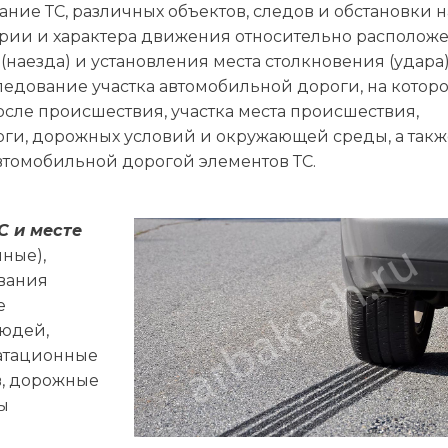
ние ТС, различных объектов, следов и обстановки н
ории и характера движения относительно располож
(наезда) и установления места столкновения (удара)
ледование участка автомобильной дороги, на котор
сле происшествия, участка места происшествия,
роги, дорожных условий и окружающей среды, а такж
втомобильной дорогой элементов ТС.
С и месте
нные),
вания
е
людей,
уатационные
в, дорожные
ы