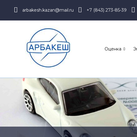
arbakesh.kazan@mail.ru
+7 (843) 273-85-39
Оценка
Э