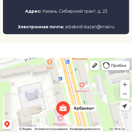
Адрес:
Казань, Сибирский тракт, д. 23
Электронная почта:
arbakesh.kazan@mail.ru