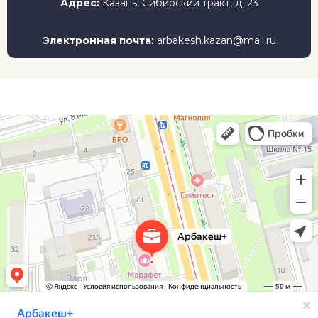
Адрес:
Казань, Сибирский тракт, д. 23
Электронная почта:
arbakesh.kazan@mail.ru