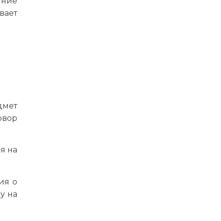
яние
вает
дмет
овор
я на
ия о
у на