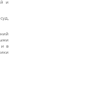
ой и
суд,
тний
мыми
 и в
ники