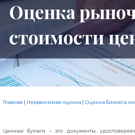
Оценка рыно
стоимости це
Главная
|
Независимая оценка
|
Оценка бизнеса к
Ценные бумаги – это документы, удостоверя