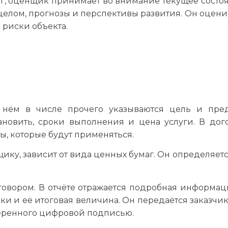
г, оценщик принимает во внимание текущее состо
целом, прогнозы и перспективы развития. Он оцени
риски объекта.
 нём в числе прочего указываются цель и пре
ановить, сроки выполнения и цена услуги. В дог
ы, которые будут применяться.
ку, зависит от вида ценных бумаг. Он определяетс
говором. В отчёте отражается подробная информац
и и её итоговая величина. Он передаётся заказчик
веренного цифровой подписью.