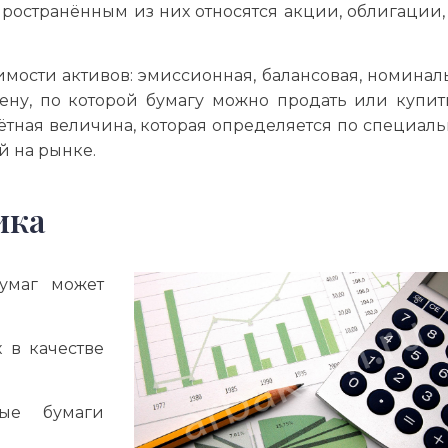
остранённым из них относятся акции, облигации,
мости активов: эмиссионная, балансовая, номинал
ену, по которой бумагу можно продать или купит
ётная величина, которая определяется по специал
й на рынке.
ика
умаг может
 в качестве
ые бумаги