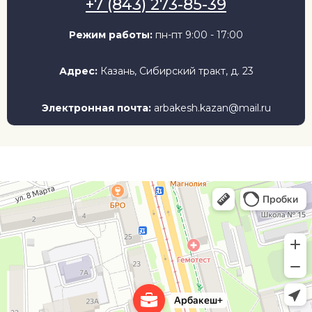
+7 (843) 273-85-39
Режим работы:
пн-пт 9:00 - 17:00
Адрес:
Казань, Сибирский тракт, д. 23
Электронная почта:
arbakesh.kazan@mail.ru