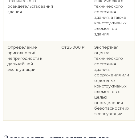
технического
фактического
освидетельствования
технического
здания
состояния
здания, а также
конструктивных
элементов
здания
Определение
От 25 000 ₽
Экспертная
пригодности/
оценка
непригодности к
технического
дальнейшей
состояния
эксплуатации
здания,
сооружения или
отдельных
конструктивных
элементов с
целью
определения
безопасности их
эксплуатации