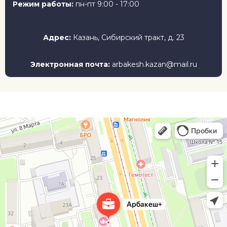
Режим работы:
пн-пт 9:00 - 17:00
Адрес:
Казань, Сибирский тракт, д. 23
Электронная почта:
arbakesh.kazan@mail.ru